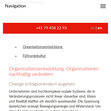
Navigation
Toggl
+41 79 458 22 93
de
en
Organisationsentwicklung.
Führungskultur
Organisationsentwicklung. Organisationen
nachhaltig verändern
Change erfolgsorientiert angehen
Unternehmen sind hochkomplexe soziale Systeme, die in
Veränderungsprozessen nicht linear steuerbar sind. Vision
und Realität klaffen oft deutlich auseinander. Die Spannung
dazwischen erzeugt Bewegungsenergie und Widerstand. Um