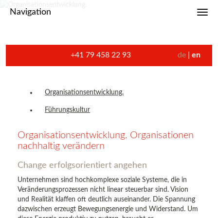
Navigation
Toggl
+41 79 458 22 93
de
en
Organisationsentwicklung.
Führungskultur
Organisationsentwicklung. Organisationen
nachhaltig verändern
Change erfolgsorientiert angehen
Unternehmen sind hochkomplexe soziale Systeme, die in
Veränderungsprozessen nicht linear steuerbar sind. Vision
und Realität klaffen oft deutlich auseinander. Die Spannung
dazwischen erzeugt Bewegungsenergie und Widerstand. Um