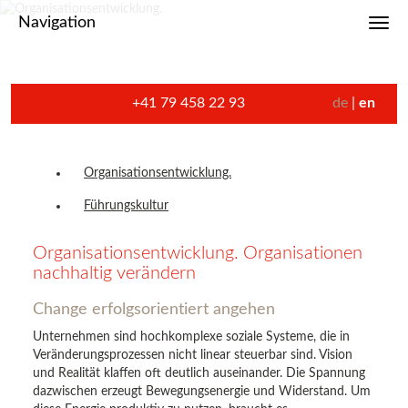
Navigation
Toggl
+41 79 458 22 93
de
en
Organisationsentwicklung.
Führungskultur
Organisationsentwicklung. Organisationen
nachhaltig verändern
Change erfolgsorientiert angehen
Unternehmen sind hochkomplexe soziale Systeme, die in
Veränderungsprozessen nicht linear steuerbar sind. Vision
und Realität klaffen oft deutlich auseinander. Die Spannung
dazwischen erzeugt Bewegungsenergie und Widerstand. Um