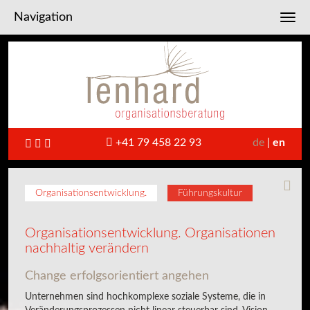
Navigation
Toggl
+41 79 458 22 93
de
en
Organisationsentwicklung.
Führungskultur
Organisationsentwicklung. Organisationen
nachhaltig verändern
Change erfolgsorientiert angehen
Unternehmen sind hochkomplexe soziale Systeme, die in