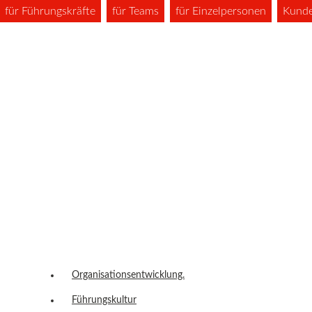
für Führungskräfte
für Teams
für Einzelpersonen
Kund
Organisationsentwicklung.
Führungskultur