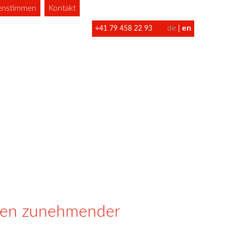
enstimmen
Kontakt
de
en
+41 79 458 22 93
iten zunehmender