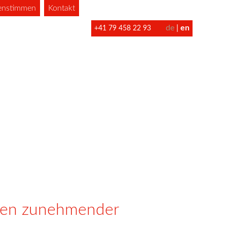
enstimmen
Kontakt
de
en
+41 79 458 22 93
iten zunehmender