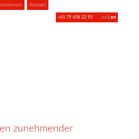
enstimmen
Kontakt
de
en
+41 79 458 22 93
iten zunehmender