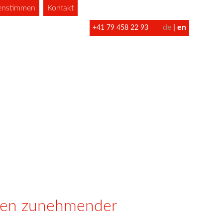
enstimmen
Kontakt
de
en
+41 79 458 22 93
iten zunehmender