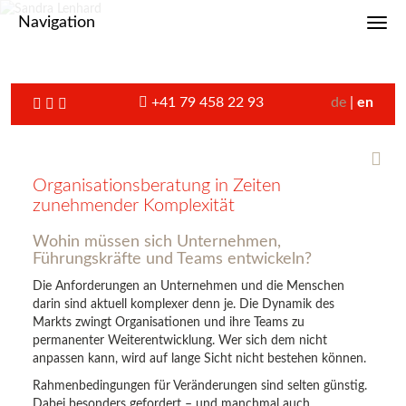
Navigation
Toggl
+41 79 458 22 93
de
en
Organisationsberatung in Zeiten
zunehmender Komplexität
Wohin müssen sich Unternehmen,
Führungskräfte und Teams entwickeln?
Die Anforderungen an Unternehmen und die Menschen
darin sind aktuell komplexer denn je. Die Dynamik des
Markts zwingt Organisationen und ihre Teams zu
permanenter Weiterentwicklung. Wer sich dem nicht
anpassen kann, wird auf lange Sicht nicht bestehen können.
Rahmenbedingungen für Veränderungen sind selten günstig.
Dabei besonders gefordert – und manchmal auch