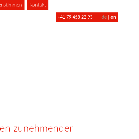
enstimmen
Kontakt
de
en
+41 79 458 22 93
iten zunehmender