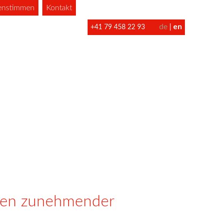
enstimmen
Kontakt
de
en
+41 79 458 22 93
iten zunehmender