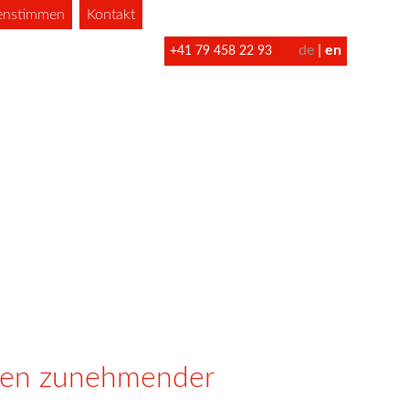
enstimmen
Kontakt
de
en
+41 79 458 22 93
iten zunehmender