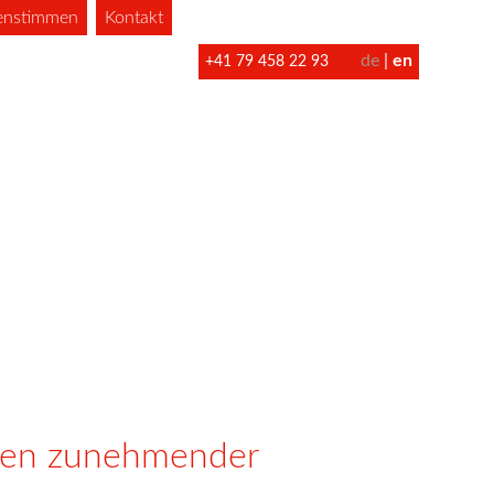
enstimmen
Kontakt
de
en
+41 79 458 22 93
iten zunehmender